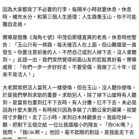
因為大家都背了不必要的行李，每隔半小時就要休息。休息
時，補充水分，和第三個人生道理：人生路像玉山，你不可能
獨自走過。
嚮導是個像《海角七號》中茂伯那樣直爽的老鳥，休息時他警
告：「玉山只有一條路，每天幾百人在上面，但山難還是一直
發生。你要注意前後的人，不然自己或別人掉下去，沒人會聽
到。」此語一出，我們突然覺得前面山友的屁股真好看。嚮導
威脅：「你們一步一步好好走，不要受傷，我做了三十年，從
來不背活人！」
大老闆常把活人當死人一樣使喚，但在玉山，沒人聽你使喚，
於是我們學到求助的重要。求助別人，除了掉下山崖時有人聽
到，是當背包重到扛不下去時，有人分攤。扛不下去，未必是
因為什麼大東西。有時候只因為多裝了六顆公家的蘋果，就變
得寸步難行。走了三小時，來到白木林觀景台。我偷吃掉一
顆，把剩下五個交給 一位比我還瘦小的隊友。「你OK嗎？」
我問。「我OK啊。」他回。毫不起眼的對話，是我能走下去