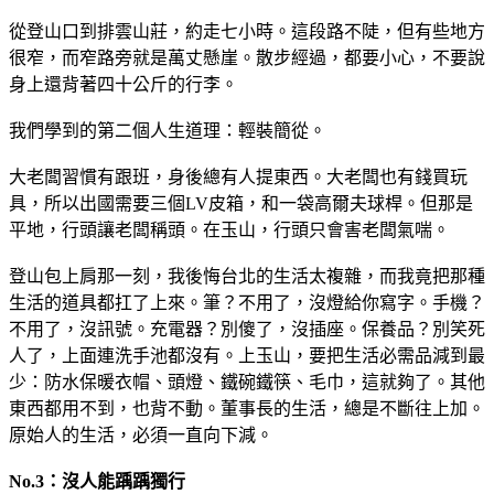
從登山口到排雲山莊，約走七小時。這段路不陡，但有些地方
很窄，而窄路旁就是萬丈懸崖。散步經過，都要小心，不要說
身上還背著四十公斤的行李。
我們學到的第二個人生道理：輕裝簡從。
大老闆習慣有跟班，身後總有人提東西。大老闆也有錢買玩
具，所以出國需要三個LV皮箱，和一袋高爾夫球桿。但那是
平地，行頭讓老闆稱頭。在玉山，行頭只會害老闆氣喘。
登山包上肩那一刻，我後悔台北的生活太複雜，而我竟把那種
生活的道具都扛了上來。筆？不用了，沒燈給你寫字。手機？
不用了，沒訊號。充電器？別傻了，沒插座。保養品？別笑死
人了，上面連洗手池都沒有。上玉山，要把生活必需品減到最
少：防水保暖衣帽、頭燈、鐵碗鐵筷、毛巾，這就夠了。其他
東西都用不到，也背不動。董事長的生活，總是不斷往上加。
原始人的生活，必須一直向下減。
No.3：沒人能踽踽獨行