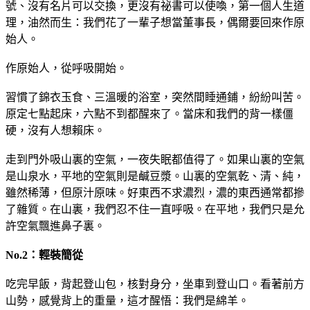
號、沒有名片可以交換，更沒有祕書可以使喚，第一個人生道
理，油然而生：我們花了一輩子想當董事長，偶爾要回來作原
始人。
作原始人，從呼吸開始。
習慣了錦衣玉食、三溫暖的浴室，突然間睡通鋪，紛紛叫苦。
原定七點起床，六點不到都醒來了。當床和我們的背一樣僵
硬，沒有人想賴床。
走到門外吸山裏的空氣，一夜失眠都值得了。如果山裏的空氣
是山泉水，平地的空氣則是鹹豆漿。山裏的空氣乾、清、純，
雖然稀薄，但原汁原味。好東西不求濃烈，濃的東西通常都摻
了雜質。在山裏，我們忍不住一直呼吸。在平地，我們只是允
許空氣飄進鼻子裏。
No.2：輕裝簡從
吃完早飯，背起登山包，核對身分，坐車到登山口。看著前方
山勢，感覺背上的重量，這才醒悟：我們是綿羊。