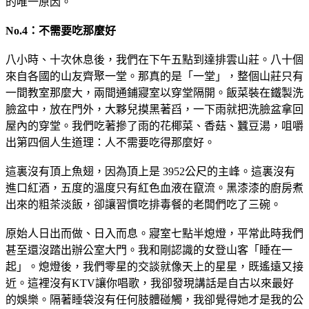
的唯一原因。
No.4：不需要吃那麼好
八小時、十次休息後，我們在下午五點到達排雲山莊。八十個
來自各國的山友齊聚一堂。那真的是「一堂」，整個山莊只有
一間教室那麼大，兩間通鋪寢室以穿堂隔開。飯菜裝在鐵製洗
臉盆中，放在門外，大夥兒摸黑著舀，一下雨就把洗臉盆拿回
屋內的穿堂。我們吃著摻了雨的花椰菜、香菇、蠶豆湯，咀嚼
出第四個人生道理：人不需要吃得那麼好。
這裏沒有頂上魚翅，因為頂上是 3952公尺的主峰。這裏沒有
進口紅酒，五度的溫度只有紅色血液在竄流。黑漆漆的廚房煮
出來的粗茶淡飯，卻讓習慣吃排毒餐的老闆們吃了三碗。
原始人日出而做、日入而息。寢室七點半熄燈，平常此時我們
甚至還沒踏出辦公室大門。我和剛認識的女登山客「睡在一
起」。熄燈後，我們零星的交談就像天上的星星，既遙遠又接
近。這裡沒有KTV讓你唱歌，我卻發現講話是自古以來最好
的娛樂。隔著睡袋沒有任何肢體碰觸，我卻覺得她才是我的公