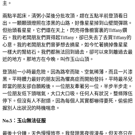
主。
兩點半起床，清粥小菜後分批攻頂，趕在五點半前登頂看日
出。一顆顆頭燈照在漆黑的山路，好像星星掉到山壁間彈跳。
但抬頭看星星，它們還在天上，閃亮得像櫥窗裏的Tiffany鑽
石。我的老闆朋友們買得起Tiffany，卻已失去了去買Tiffany的
心意。我的老闆朋友們曾夢想去摘星，如今忙著摘掉像星星
一樣大的腎結石。我們都無法回到過去，卻可以來到離過去最
近的地方。那地方在今晚，叫作玉山山頂。
登頂前一小時最危險。因為路窄而陡、空氣稀薄，而且一片漆
黑。平時體力最好的朋友因為懼高症而開始發抖，平時最吊兒
郎當的朋友卻自願殿後。一位朋友牽著另一位，半步半步走。
一位朋友低下頭喘氣，大口大口吸。任何人有狀況，整條隊伍
停下。但沒有人不耐煩，因為每個人其實都嚇得要死，偷偷把
握別人出狀況的時機喘息。
No.5：玉山無法征服
最後十分鐘，天色慢慢放亮。我發現黑夜很漫長，但天亮只在