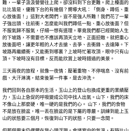
難，一輩子汲汲營營往上爬。卻沒料到下台更難。爬上檯面的
比比皆是，優雅下台的有幾個？嚮導大吼：「側身、蹲低、重
心放後面！」這對大老闆們，豈不是強人所難！我們花了一輩
子強出頭、往前衝，怎麼能叫我們蹲低一點、重心放後面？但
不服氣歸不服氣，仔細一想有道理。畢竟我們都已經開始人生
的下坡路，不需要也不應該再頂天立地、正面迎敵。就把重心
放後面吧，讓更年輕的人才去搶、去爭、去衝鋒、去達陣。下
坡路再繼續衝，又能衝到哪裏？上坡時忙著攻頂，眼中只有山
頂。下坡時沒有目標，反而能欣賞上坡時錯過的美景。
三天兩夜的旅程，就像一夜情：壓著重物、不停喘息、沒有前
戲、大汗淋漓，結束後第一件事，是去沖洗。
我們回到各自原本的生活，玉山上的登山包換成更重的業績壓
力，玉山上急促的呼吸變成公司中找人出氣。山下，我們的床
不像山上那麼硬，唯一硬的是我們的心。 山下，我們的食物
不是放在臉盆，唯一丟在臉盆的是下屬的尊嚴。訓練到能上玉
山的狀態要三個月，恢復到山下的狀態，只要一念間。
但那個周末仍偶爾在我心頭浮現。會議室中的氣溫，有時比山