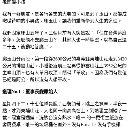
老闆變小孩
我有一群朋友，是各行各業的大老闆。可是到了玉山，都變成
嗷嗷待哺的小男孩。爬玉山，讓我們重新學到人生的道理。
我們固定爬山五年了。三個月前有人突然說：「住在台灣這麼
多年，怎麼能不去爬玉山？」其他人也一時糊塗，以為自己還
二十五，衝動地答應了。
爬玉山分兩段，第一段從2600公尺的嘉義縣東埔山莊走到3420
公尺的排雲山莊，小睡後凌晨三點再從排雲山莊上3952公尺的
主峰山頂。也有人單日攻頂，簡稱「單攻」。因為我們有幾位
已經是阿公，所以沒有人想單攻。
道理No.1：董事長變原始人
星期四下午，十七位隊員脫了西裝領帶，跳上遊覽車。半夜一
點，才到東埔山莊。大老闆一向高高在上，到這裏立刻矮了一
截。寢室是通鋪，洗臉台沒有熱水。唯一 的一捲衛生紙放在
客廳餐桌，唯一的垃圾桶在室外。沒有E-mail、沒有手機訊