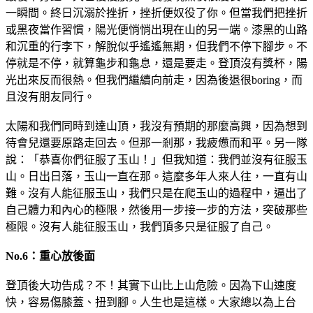
一瞬間。終日沉溺於挫折，挫折便奴役了你。但當我們把挫折
或黑夜當作習慣，陽光便悄悄出現在山的另一端。漆黑的山路
和沉重的行李下，解脫似乎遙遙無期，但我們不停下腳步。不
停就是不停，就算龜步和龜息，還是要走。登頂沒有獎杯，陽
光出來反而很熱。但我們繼續向前走，因為後退很boring，而
且沒有朋友同行。
太陽和我們同時到達山頂，我沒有預期的那麼高興，因為想到
待會兒還要原路走回去。但那一剎那，我疲憊而和平。另一隊
說：「恭喜你們征服了玉山！」但我知道：我們並沒有征服玉
山。日出日落，玉山一直在那。這麼多年人來人往，一直有山
難。沒有人能征服玉山，我們只是在爬玉山的過程中，逼出了
自己體力和內心的極限，然後用一步接一步的方法，突破那些
極限。沒有人能征服玉山，我們頂多只是征服了自己。
No.6：重心放後面
登頂後大功告成？不！其實下山比上山危險。因為下山速度
快，容易傷膝蓋、扭到腳。人生也是這樣。大家總以為上台