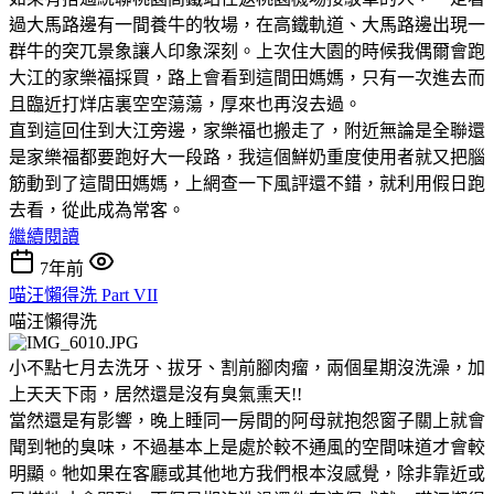
過大馬路邊有一間養牛的牧場，在高鐵軌道、大馬路邊出現一
群牛的突兀景象讓人印象深刻。上次住大園的時候我偶爾會跑
大江的家樂福採買，路上會看到這間田媽媽，只有一次進去而
且臨近打烊店裏空空蕩蕩，厚來也再沒去過。
直到這回住到大江旁邊，家樂福也搬走了，附近無論是全聯還
是家樂福都要跑好大一段路，我這個鮮奶重度使用者就又把腦
筋動到了這間田媽媽，上網查一下風評還不錯，就利用假日跑
去看，從此成為常客。
繼續閱讀
7年前
喵汪懶得洗 Part VII
喵汪懶得洗
小不點七月去洗牙、拔牙、割前腳肉瘤，兩個星期沒洗澡，加
上天天下雨，居然還是沒有臭氣熏天!!
當然還是有影響，晚上睡同一房間的阿母就抱怨窗子關上就會
聞到牠的臭味，不過基本上是處於較不通風的空間味道才會較
明顯。牠如果在客廳或其他地方我們根本沒感覺，除非靠近或