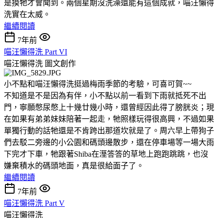
是摸牠才會聞到。兩個星期沒洗澡還能有這個成就，喵汪懶得
洗實在太威。
繼續閱讀
7年前
喵汪懶得洗 Part VI
喵汪懶得洗
圖文創作
小不點和喵汪懶得洗挺過梅雨季節的考驗，可喜可賀~~
不知道是不是因為有伴，小不點以前一看到下雨就抵死不出
門，寧願憋尿憋上十幾廿幾小時，還曾經因此得了膀胱炎；現
在如果有弟弟妹妹陪著一起走，牠照樣玩得很高興，不過如果
單獨行動的話牠還是不肯跨出那道坎就是了。周六早上帶狗子
們去駁二旁邊的小公園和碼頭邊散步，還在停車場等一場大雨
下完才下車，牠跟著Shiba在溼答答的草地上跑跑跳跳，也沒
嫌棄積水的碼頭地面，真是很給面子了。
繼續閱讀
7年前
喵汪懶得洗 Part V
喵汪懶得洗