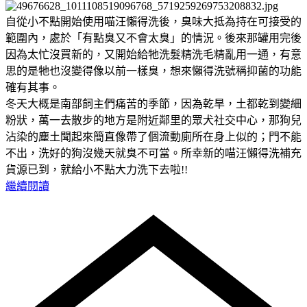
自從小不點開始使用喵汪懶得洗後，臭味大抵為持在可接受的
範圍內，處於「有點臭又不會太臭」的情況。後來那罐用完後
因為太忙沒買新的，又開始給牠洗髮精洗毛精亂用一通，有意
思的是牠也沒變得像以前一樣臭，想來懶得洗號稱抑菌的功能
確有其事。
冬天大概是南部飼主們痛苦的季節，因為乾旱，土都乾到變細
粉狀，萬一去散步的地方是附近鄰里的眾犬社交中心，那狗兒
沾染的塵土聞起來簡直像帶了個流動廁所在身上似的；門不能
不出，洗好的狗沒幾天就臭不可當。所幸新的喵汪懶得洗補充
貨源已到，就給小不點大力洗下去啦!!
繼續閱讀