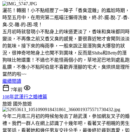
灑花！轉圈！小不點經歷了一陣子「香臭混雜」的尷尬時期，
時至五月中，在用完第二瓶喵汪懶得洗後，終-於-擺-脫-了-香-
臭-交-雜-的-困-境！
五月初時就發現小不點身上的味道更淡了，香味和臭味都同時
變淡，不再像之前又香又臭的感覺，要很靠近牠才會聞到淡淡
的氣味。接下來的梅雨季，一般來說正是溼狗臭大爆發的狀
況，很神奇地牠身上也聞不到異味，反而是Shiba和Betty的溼
狗味比牠還重！不過也不能怪兩個小的，草地泥巴地到處亂跑
亂鑽，不像小不點阿伯是不喜歡弄溼腳的宅犬，臭烘烘是理所
當然的啦~~
繼續閱讀
7年前
108年武漢行之婚禮篇
旅遊
國外旅遊
今年二月底三月初的時候匆匆去了趟武漢，參加網友叉子的婚
禮。我們一群人在網上認識了十幾年吧，看著叉子相親的男生
當笑話，看著她和幾任男友交往分手，最後終於尋到真愛，如