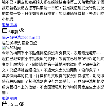
腕不已。朋友和她新婚夫婿在婚禮結束後第二天陪我們來了個
武漢著名景點古德寺與東湖一日遊，就是我這趟武漢行對武漢
的匆匆一瞥。日後如果再有機會，想到襄陽登城牆，去潛江吃
小龍蝦!!
繼續閱讀
6年前
喵汪懶得洗2020 Part III
喵汪懶得洗
寵物日記
今年的梅雨季小不點保持紀錄沒有臭翻天，表現穩定喔耶~~
現在已經習慣小不點淡淡的氣味，說實在已經忘記牠以前到底
臭到什麼地步了，剛剛去翻第一篇牠開始試用喵汪懶得洗的
文，只記得牠曾經很臭，不過太久太久沒聞到，沒印象了。一
年多快兩年的使用，除臭和毛質改善的狀況相當穩定，期間即
使有段時間用了其他洗劑也沒有急遽變化，可見懶得洗對牠皮
膚有著根本上的改變，不會因環境和其他物質再度產生太多影
響。
繼續閱讀
6年前