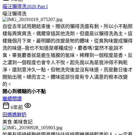
喵汪懶得洗2020 Part I
喵汪懶得洗
自從去年試用期結束後，贈送的懶得洗還有剩，所以小不點照
樣每周爽爽洗，偶爾穿插其他洗劑，但還是以懶得洗為主。這
樣幾個月下來，最明顯的改變是牠的體味，從臭狗味變成懶得
洗的味道--我也不知道是哪種成份，麝香嗎?當然不能說不
臭，畢竟麝香就是鹿生殖腺的氣味，稀釋到一個程度是香，反
之濃到一個程度也會令人不悅。起先我以為是我沖得不夠乾
淨，還刻意沖久一點，但牠洗完後並沒有味道，而是數日後才
開始出現。總而言之，體味這部份是有令人滿意的根本改變
的。
開心到模糊的小不點
繼續閱讀
6年前
田媽媽鮮奶
美食
美味食記
如果有搭過統聯桃園高鐵站往返桃園機場接駁車的人，一定看