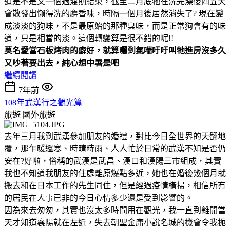
道是不是又一個過渡期結束，截至二月底牠在洗完澡後四五天
會散發出懶得洗的麝香味，時隔一個月後居然消失了? 現在變
成淡淡的狗味，不是最原始的那種臭味，而是正常狗會有的味
道，只是相當的淡。這個轉變算是很不錯的呢!!
莫名愛當石板烤肉的癖好，就算曬到氣喘吁吁叫牠進房沒多久
又吵著要出去，純心想中暑是吧
繼續閱讀
7年前
108年武漢行之觀光篇
旅遊
國外旅遊
去年三月我到武漢參加朋友的婚禮，對比今日全世界的天翻地
覆，那乍暖還寒、時晴時雨、人人忙於日常的武漢不知是否仍
安在?好啦，俗稱的武漢是武昌、漢口和漢陽三市組成，其實
我也不知道我朋友的住處離原爆點多近，她也在婚後幾個月就
搬去和在日本工作的先生同住，但是經過疫情橫掃，相信所有
的居民在人事已非的今日心情多少還是受到影響的。
因為來去匆匆，其實也沒太多時間用在觀光，我一直到離開當
天才知道襄陽就在左近，失去朝聖金庸小說名城的機會令我扼