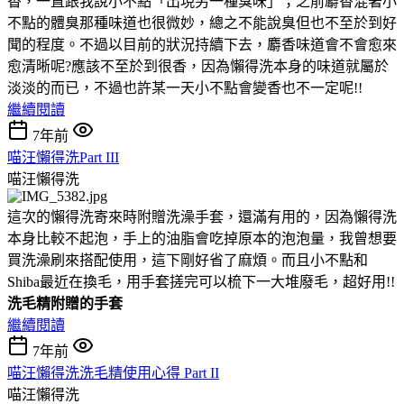
香，一直跟我說小不點「出現另一種臭味」；之前麝香混著小
不點的體臭那種味道也很微妙，總之不能說臭但也不至於到好
聞的程度。不過以目前的狀況持續下去，麝香味道會不會愈來
愈清晰呢?應該不至於到很香，因為懶得洗本身的味道就屬於
淡淡的而已，不過也許某一天小不點會變香也不一定呢!!
繼續閱讀
7年前
喵汪懶得洗Part III
喵汪懶得洗
這次的懶得洗寄來時附贈洗澡手套，還滿有用的，因為懶得洗
本身比較不起泡，手上的油脂會吃掉原本的泡泡量，我曾想要
買洗澡刷來搭配使用，這下剛好省了麻煩。而且小不點和
Shiba最近在換毛，用手套搓完可以梳下一大堆廢毛，超好用!!
洗毛精附贈的手套
繼續閱讀
7年前
喵汪懶得洗洗毛精使用心得 Part II
喵汪懶得洗