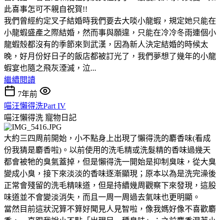
此喜事怎可不親自祝賀!!
我們曾經約定叉子結婚時我們要去大啖小龍蝦，規定她只能在
小龍蝦盛產之際結婚，然而事與願違，只能在冷冷冬雨連個小
龍蝦殼都沒有的季節來到武漢，因為新人決定結婚的時候太
晚，好月份好日子的飯店都被訂光了，我們夢想了幾年的小龍
蝦宴也隨之飛灰湮滅，泣...
繼續閱讀
7年前
喵汪懶得洗Part IV
喵汪懶得洗
寵物日記
大約三四周前開始，小不點身上出現了懶得洗的麝香味(看成
份我猜是麝香啦)。以前使用的洗毛精或洗髮精的香味過幾天
都會被牠的臭氣蓋掉，但是懶得洗一開始是抑制臭味，從大臭
變成小臭，接下來淡淡的香味逐漸顯現；原本以為是洗完澡後
正常會殘留的洗毛精味道，但是持續幾周觀察下來發現，這股
味道並不會變淡消失，而且一周一周過去氣味也更明顯。
當然目前這狀況算不算好聞見人見智啦，像我媽好像不喜歡麝