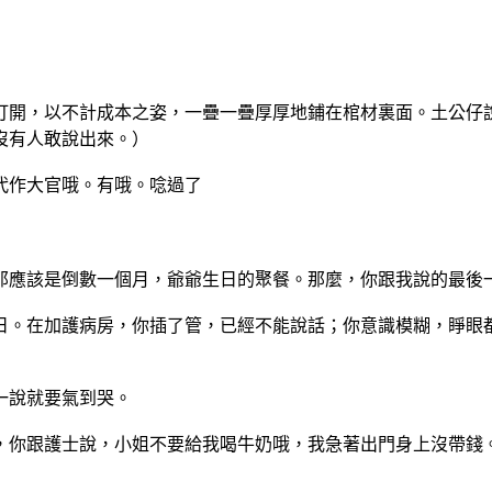
打開，以不計成本之姿，一
疊一疊厚厚地鋪在棺材裏面。土公仔
沒有人敢說出來
。）
代作大官哦。有哦。唸過了
那應該是倒數一個月，爺爺
生日的聚餐。那麼，你跟我說的最後
日。在加護病房，你插了管
，已經不能說話；你意識模糊，睜眼
一說就要氣到哭。
，你跟護士說，小姐不要給
我喝牛奶哦，我急著出門身上沒帶錢