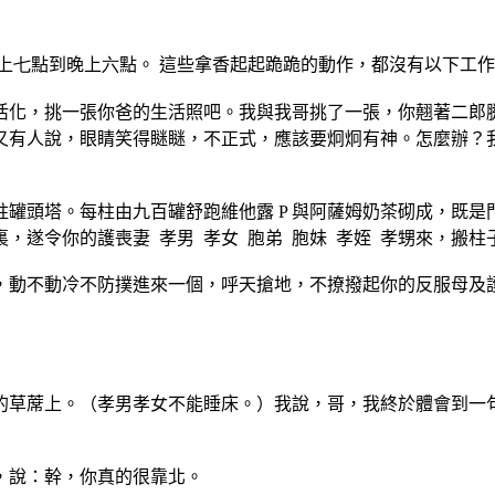
上
七
點到晚上
六
點。 這些拿
香起起跪跪的動作，都沒有以下工作
活化，挑一張你爸的生活照
吧。我與我哥挑了一張，你翹著二郎
又有人說，眼睛
笑得瞇瞇，不正式，應該要炯炯有神。怎麼辦？
柱罐頭塔。每柱由九百罐舒
跑維他露
P
與阿薩姆奶茶砌成，既是
裏，遂令你的護
喪妻
孝男
孝女
胞弟
胞妹
孝姪
孝甥來，搬柱
，動不動冷不防撲進來一個
，呼天搶地，不撩撥起你的反服母及
的草蓆上。（孝男孝女不能
睡床。）我說，哥，我終於體會到一
，說：幹，你真的很靠北。