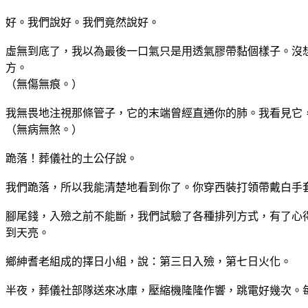
好。我們說好。我們竟然說好。
虛無到底了，我以為最後一口氣只是用透氣膠帶黏個樣子。沒
方。
（無傷無痕。）
我無畏地注視那條管子，它的末端曾經直通你的肺。我看見它
（無病無煞。）
跪落！葬儀社的土公仔說。
我們跪落，所以我能清楚地看到你了。你穿西裝打領帶戴白手
腳尾錢，入殮之前不能斷，我們試驗了各種排列方式，有了心
到天亮。
鄉紳耆老組成的擇日小組，說：第三日入殮，第七日火化。
半夜，葬儀社部隊送來冰庫，壓縮機隆隆作響，跳電好幾次。