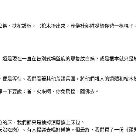
公祭、扶棺護柩，（棺木抬
出來，葬儀社部隊發給你爸一根棍子
）還是現在一直在告別式場
盤旋的那隻紋白蝶？或是根本就只是
，便是等待。我們看著其他
荒謬兵團，將他們親人的遺體和棺木
等一下要說：爸，火來啊，
你免驚惶，隨佛去。
位的床，我們都只是抽掉涼
蓆換上床包。
天沒吃肉）。有人提議去唱
好樂迪。但最終，我們買了一份《蘋