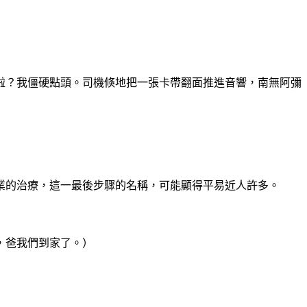
啦？我僵硬點頭。司機倏地把一張卡帶翻面推進音響
，南無阿彌
業的治療，這一最後步驟的名稱，可能顯得平易近人
許多。
，爸我們到家了。）