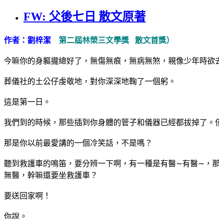
FW: 父後七日 散文原著
作者：劉梓潔
第二屆林榮三文學獎
散文首獎）
今嘛你的身軀攏總好了，無傷無痕，無病無煞，親像少年時欲
葬儀社的土公仔虔敬地，對你深深地鞠了一個躬。
這是第一日。
我們到的時候，那些插到你身體的管子和儀器已經都拔掉了。
那是你以前最愛講的一個冷笑話，不是嗎？
∼
∼
聽到救護車的鳴笛，要分辨一下啊，有一種是有醫
有醫
，
無醫，幹嘛還要坐救護車？
要送回家啊！
你說。