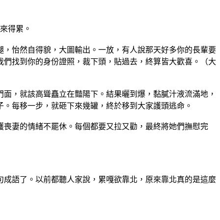
來得累。
腿，怡然自得貌，大圖輸出。一放，有人說那天好多
你的長輩要
我們找到你的身份證照，裁下頭，貼過去
，終算皆大歡喜。（大
門面，就該高聳矗立在豔陽下。結果曬到爆，黏膩汁
液流滿地，
子。每移一步，就砸下來幾罐，終於移到
大家護頭逃命。
護喪妻的情緒不罷休。每個都要又拉又勸，最終將她
們撫慰完
句成語了。以前都聽人家說，累嘎欲靠北，原來靠北
真的是這麼