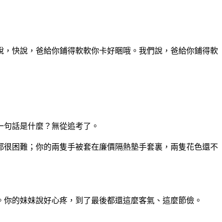
說，快說，爸給你鋪得軟軟你卡好睏哦。我們說，爸
給你鋪得軟
一句話是什麼？無從追考了。
都很困難；你的兩隻手被套在廉價隔熱墊手套裏，兩
隻花色還不
。你的妹妹說好心疼，到了最後都還這麼客氣、這麼
節儉。