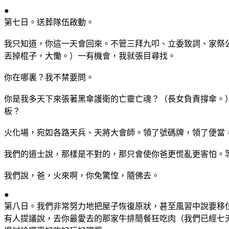
●
第七日。送葬隊伍啟動。
我只知道，你這一天會回來。不管三拜九叩、立委致詞、家祭
丟掉棍子，大慟。）一有機會，我就張目尋找。
你在哪裏？我不禁要問。
你是我多天下來張著黑傘護衛的亡靈亡魂？（長女負責撐傘。
板？
火化場，宛如各路天兵、天將大會師。領了號碼牌，領了便當
我們的道士說，那樣是不對的，那只會使你爸更慌亂更害怕。
我們說，爸，火來啊，你免驚惶，隨佛去。
●
第八日。我們非常努力地把屋子恢復原狀，甚至風習中說要移
有人提議說，去你最愛去的那家牛排簡餐狂吃肉（我們已經七