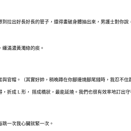
想到拉出好長好長的管子，
還得畫破身體抽出來，男護士對你說
，纏滿濃黃濁綠的痰。
套與官帽。（其實好帥，稍
晚蹲在你腳邊燒腳尾錢時，我忍不住
得，折成
L
形， 搭成橋狀，
最能延燒。我們也很有效率地訂出守
每跳一次我心臟就緊一次。