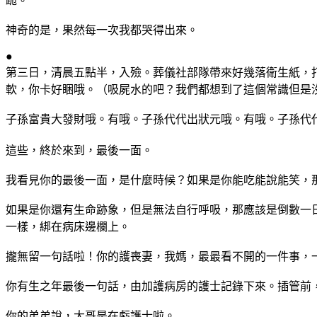
跪。
神奇的是，果然每一次我都哭得出來。
●
第三日，清晨五點半，入殮。葬儀社部隊帶來好幾落衛生紙，
軟，你卡好睏哦。（吸屍水的吧？我們都想到了這個常識但是
子孫富貴大發財哦。有哦。子孫代代出狀元哦。有哦。子孫代
這些，終於來到，最後一面。
我看見你的最後一面，是什麼時候？如果是你能吃能說能笑，
如果是你還有生命跡象，但是無法自行呼吸，那應該是倒數一
一樣，綁在病床邊欄上。
攏無留一句話啦！你的護喪妻，我媽，最最看不開的一件事，
你有生之年最後一句話，由加護病房的護士記錄下來。插管前
你的弟弟說，大哥是在虧護士啦。