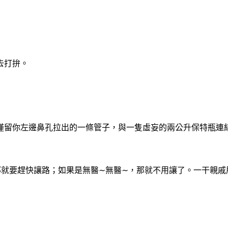
去打拚。
僅留你左邊鼻孔拉出的一條
管子，與一隻虛妄的兩公升保特瓶連
∼
∼
那就要趕快讓路；如果是無
醫
無醫
，那就不用讓了。一干親戚