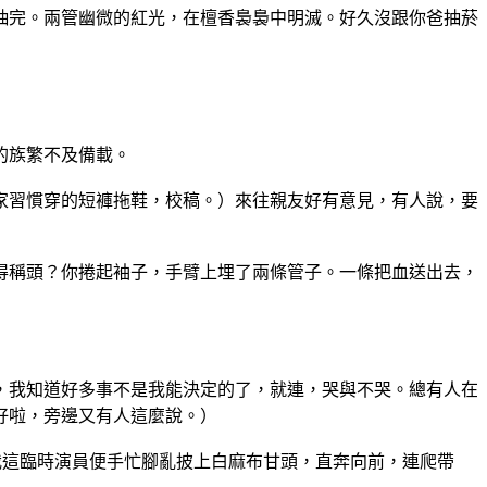
抽完。兩管幽微的紅光，在檀香裊裊中明滅。好久沒
跟你爸抽菸
的族繁不及備載。
家習慣穿的短褲拖鞋，校稿。）來往親友好有意見，
有人說，要
得稱頭？你捲起袖子，手臂上埋了兩條管子。一條把
血送出去，
，我知道好多事不是我能決定的了，就連，哭與不哭
。總有人在
好啦，旁邊又有人這麼說。）
我這臨時演員便手忙腳亂披上白麻布甘頭，直奔向前，
連爬帶