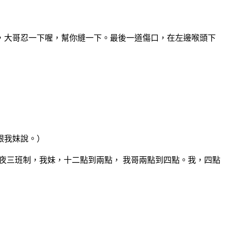
，大哥忍一下喔，幫你縫一下。最後一道傷口，在左
邊喉頭下
跟我妹說。）
夜三班制，我妹，十二點到兩點， 我哥兩點到四點。
我，四點