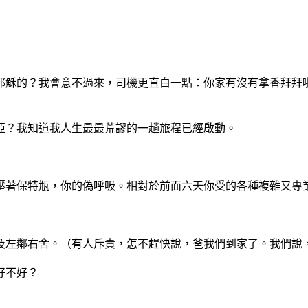
耶穌的？我會意不過來，司
機更直白一點：你家有沒有拿香拜拜
亞？我知道我人生最最荒謬
的一趟旅程已經啟動。
壓著保特瓶，你的偽呼吸。
相對於前面六天你受的各種複雜又專
及左鄰右舍。（有人斥責，
怎不趕快說，爸我們到家了。我們說
好不好？