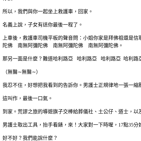
所以，我們與你一起坐上救護車，回家。
名義上說，子女有送你最後一程了。
上車後，救護車司機平板的聲音問：小姐你家是拜佛祖還是信
陀佛
南無阿彌陀佛
南無阿彌陀佛
南無阿彌陀佛。
那另一面是什麼？難道哈利路亞
哈利路亞
哈利路亞
哈利路
∼
∼
（無醫
無醫
）
我忍不住，好想把我看到的告訴你。男護士正規律地一張一縮
這叫作，最後一口氣。
到家。荒謬之旅的導遊旗子交棒給葬儀社、土公仔、道士，以
男護士取出工具，抬手看錶，來！大家對一下時喔，
17
點
35
分
好不好？我們能說什麼？