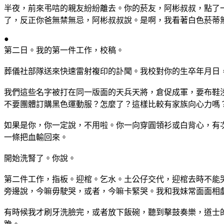
半夜，前來弔唁的親友紛紛離去。你的菸友，阿彬叔叔，點了
了，反正你爸無禁無忌，阿彬叔叔說。是啊，我看著白色菸蒂
●
第二日。我的第一件工作，校稿。
葬儀社部隊送來快速雷射複印的訃聞。我校對你的生卒年月日
我們這些名字被打在同一版面的天兵天將，倉促成軍，要布鞋
不要團體訂購黑色運動服？怎麼了？這樣比較有家族向心力嗎
如果是你，你一定說，不用啦。你一向穿圓領衫或白背心，有
一條把血輸回來。
開始洗腎了。你說。
第二件工作，指板。迎棺。乞水。土公仔交代，迎棺去時不能
旁邊說，今嘛毋駛哭，或者，今嘛卡緊哭。我和我妹常面面相
有時候我才刷牙洗臉完，或者放下飯碗，聽到擊鼓奏樂，道士