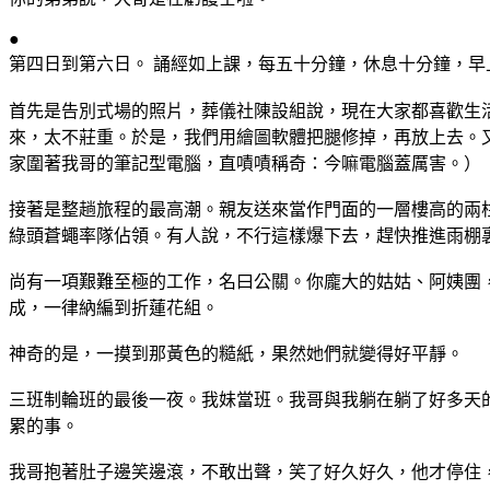
●
第四日到第六日。 誦經如上課，每五十分鐘，休息十分鐘，早
首先是告別式場的照片，葬儀社陳設組說，現在大家都喜歡生
來，太不莊重。於是，我們用繪圖軟體把腿修掉，再放上去。
家圍著我哥的筆記型電腦，直嘖嘖稱奇：今嘛電腦蓋厲害。）
接著是整趟旅程的最高潮。親友送來當作門面的一層樓高的兩
綠頭蒼蠅率隊佔領。有人說，不行這樣爆下去，趕快推進雨棚
尚有一項艱難至極的工作，名曰公關。你龐大的姑姑、阿姨團
成，一律納編到折蓮花組。
神奇的是，一摸到那黃色的糙紙，果然她們就變得好平靜。
三班制輪班的最後一夜。我妹當班。我哥與我躺在躺了好多天
累的事。
我哥抱著肚子邊笑邊滾，不敢出聲，笑了好久好久，他才停住