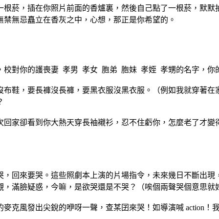
一根菸，插在你照片前面的
香爐裏，然後自己點了一根菸，默默
無禁無忌矗立在
香灰之中，心想，那正是你希望的。
，校對你的護喪妻
孝男
孝
女
胞弟
胞妹
孝姪
孝甥的名字，你
沒布鞋，要長褲沒長褲，要
黑衣服沒黑衣服。（例如我就穿著在
？
次回家卻看到你大熱天穿長
袖襯衫，忍不住虧你，怎麼老了才變
哭，回來要哭。這些照劇本
上演的片場指令，未來幾日不斷出現
覷，滿臉疑惑，
今嘛，是欲哭還是不哭？（唉個兩聲哭個意思就
的麥克風發出尖銳的咿呀一
聲，查某囝來哭！如導演喊
action
！