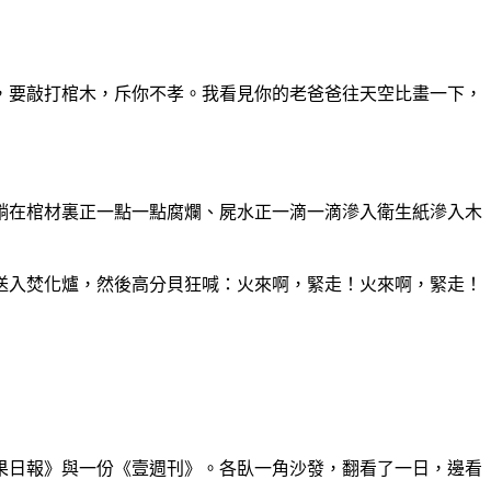
，要敲打棺木，斥你不孝。我看見你的老爸爸往天空
比畫一下，
躺在棺材裏正一點一點腐爛、屍水正一滴一滴滲入衛
生紙滲入木
送入焚化爐，然後高分貝狂喊：火來啊，緊走！火來
啊，緊走！
果日報》與一份《壹週刊》。各臥一角沙發，翻看了
一日，邊看