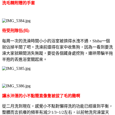
洗毛精附贈的手套
待受刑隊伍(抖)
每周一次的洗澡時間小小的浴室被擠得水洩不通，Shiba一個
就佔掉半間了吧。洗澡前還得在家中收集狗，因為一看到要洗
澡大家就瞬間消失無蹤，要從各個藏身處挖狗，連哄帶騙半拖
半抱的丟進浴室關起來。
讓水沖溼的小不點簡直像隻被拔了毛的雞啊
從二月洗到現在，感覺小不點對懶得洗的功能已經達到平衡，
整體而言抓癢的頻率有減少1/3~1/2左右，以前牠洗完澡當天