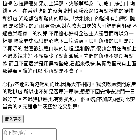
拉醬,沙拉醬裏如果加上洋蔥、火腿等稱為「加底」,多加十塊
錢。不同在香港吃到的沒有醬料,兩樣都烤得有點酥脆的豬排
和麵包,光吃麵包和豬肉的原味;「大利來」的豬排有加醬汁醃
過,是軟嫩型的,而且有骨頭,對喜歡大口吃的人可能是有阻礙,不
過會樂壞家中的狗兒,不用擔心好料全被主人獨吞而可以分一
杯羹,咱家老史就很開心吃下三塊骨頭。咖哩魚蛋的咖哩是加
了椰奶的,我喜歡這種口味的咖哩,溫和醇厚,很適合用在海鮮上,
不過要辣才好,不辣總少了點刺激感。它們的魚蛋不夠Q,有點
軟,而且下面居然是用黑輪墊底,看起來很多,其實魚蛋只有上面
那幾顆。嚐鮮可以,要再點是不會了。
心得?不能跟香港吃到的比,因為大不相同。我沒吃過澳門原產
的豬扒包,所以也不知是否原汁原味,想想下回安排去澳門一日
遊好了。不過豬扒包(也有雞扒包)一個40塊(不加底),絕對比麥
當勞的39元雞魚牛漢堡好吃又划算!
載入更多