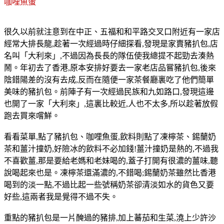
咖哩魚蛋
很久以前就注意到在中正、五福和和平路交叉口附近有一家店
經常大排長龍,趁著一次經過時仔細探看,發現是家賣豬扒包,店
名叫「大利來」,不過因為長長的隊伍使我總提不起勁去湊熱
鬧。年初去了香港,原本安排好要去一家老店品嘗豬扒包,後來
陰錯陽差的沒有去成,反而在隨便一家茶餐廳裏吃了他們簡單
美味的豬扒包。前陣子有一次經過民族和九如路口,發現這邊
也開了一家「大利來」,這裏比較近,人也不太多,所以趁著放假
跑去買來嚐鮮。
看看菜單,點了豬扒包、咖哩魚蛋,飲料則點了凍檸茶、錫蘭奶
茶和薑汁撞奶,好險冰的飲料不必加錢!薑汁撞奶是熱的,不過我
不喜歡薑,那是要給老媽和老妹喝的,蓋子打開有很濃的薑味,聽
說喝起來也是。凍檸茶還滿濃的,不錯喝;錫蘭奶茶雖然比香港
喝到的淡一點,不過比起一些號稱奶茶卻清淡如水的貨色又要
好些,這兩者我是覺得不過不失。
重點的豬扒包是一片醃過的豬排,加上蕃茄和生菜,澆上少許沙