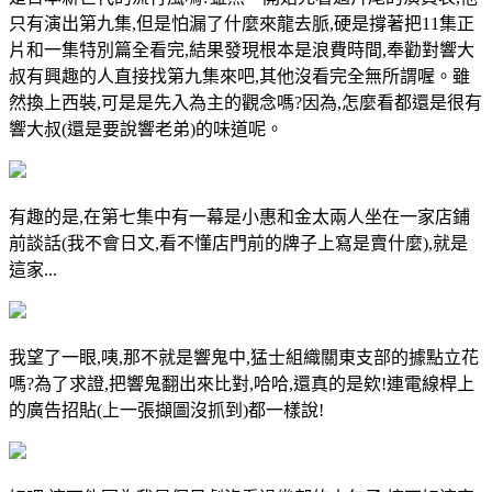
只有演出第九集,但是怕漏了什麼來龍去脈,硬是撐著把11集正
片和一集特別篇全看完,結果發現根本是浪費時間,奉勸對響大
叔有興趣的人直接找第九集來吧,其他沒看完全無所謂喔。雖
然換上西裝,可是是先入為主的觀念嗎?因為,怎麼看都還是很有
響大叔(還是要說響老弟)的味道呢。
有趣的是,在第七集中有一幕是小惠和金太兩人坐在一家店鋪
前談話(我不會日文,看不懂店門前的牌子上寫是賣什麼),就是
這家...
我望了一眼,咦,那不就是響鬼中,猛士組織關東支部的據點立花
嗎?為了求證,把響鬼翻出來比對,哈哈,還真的是欸!連電線桿上
的廣告招貼(上一張擷圖沒抓到)都一樣說!