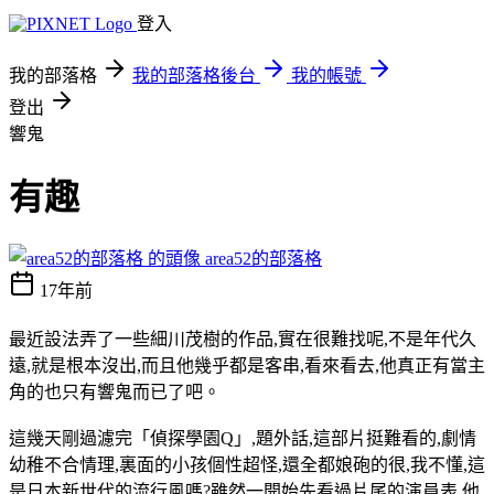
登入
我的部落格
我的部落格後台
我的帳號
登出
響鬼
有趣
area52的部落格
17年前
最近設法弄了一些細川茂樹的作品,實在很難找呢,不是年代久
遠,就是根本沒出,而且他幾乎都是客串,看來看去,他真正有當主
角的也只有響鬼而已了吧。
這幾天剛過濾完「偵探學園Q」,題外話,這部片挺難看的,劇情
幼稚不合情理,裏面的小孩個性超怪,還全都娘砲的很,我不懂,這
是日本新世代的流行風嗎?雖然一開始先看過片尾的演員表,他