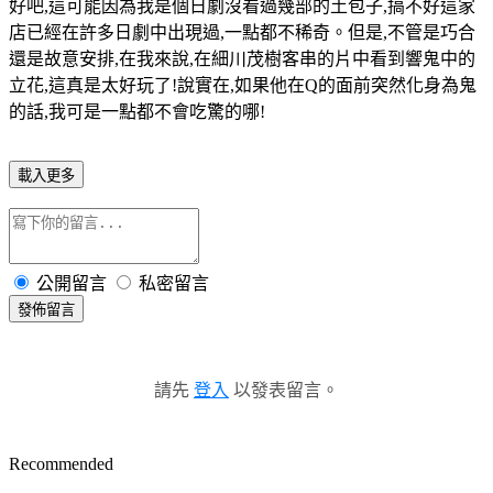
好吧,這可能因為我是個日劇沒看過幾部的土包子,搞不好這家
店已經在許多日劇中出現過,一點都不稀奇。但是,不管是巧合
還是故意安排,在我來說,在細川茂樹客串的片中看到響鬼中的
立花,這真是太好玩了!說實在,如果他在Q的面前突然化身為鬼
的話,我可是一點都不會吃驚的哪!
載入更多
公開留言
私密留言
發佈留言
請先
登入
以發表留言。
Recommended