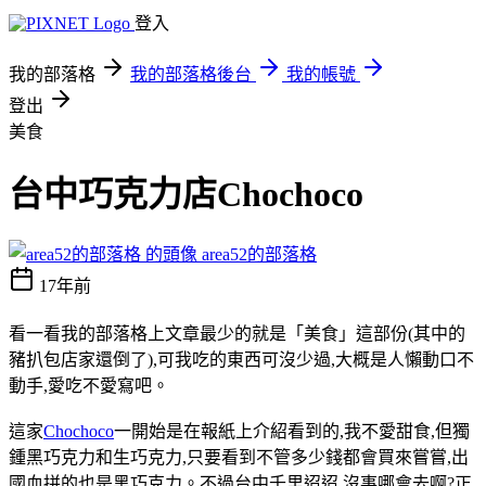
登入
我的部落格
我的部落格後台
我的帳號
登出
美食
台中巧克力店Chochoco
area52的部落格
17年前
看一看我的部落格上文章最少的就是「美食」這部份(其中的
豬扒包店家還倒了),可我吃的東西可沒少過,大概是人懶動口不
動手,愛吃不愛寫吧。
這家
Chochoco
一開始是在報紙上介紹看到的,我不愛甜食,但獨
鍾黑巧克力和生巧克力,只要看到不管多少錢都會買來嘗嘗,出
國血拼的也是黑巧克力。不過台中千里迢迢,沒事哪會去啊?正