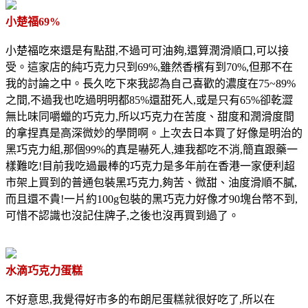
小楚福69%
小楚福吃來還是有點甜,不過可可油夠,還算潤滑順口,可以接
受。這家店的純巧克力只到69%,雖然香檳有到70%,但那不在
我的討論之中。長久吃下來我認為自己喜歡的濃度在75~89%
之間,不過我也吃過明明都85%還甜死人,或是只有65%卻乾澀
無比味同嚼蠟的巧克力,所以巧克力在苦度、甜度和潤滑度間
的拿捏真是高深微妙的學問啊。上次去日本買了好像是明治的
黑巧克力組,那個99%的真是嚇死人,連我都吃不消,簡直跟藥一
樣難吃!目前我吃過最棒的巧克力是多年前在香港一家便利超
市架上買到的普通包裝黑巧克力,夠苦、微甜、油度滑順不膩,
而且還不貴!一片約100g包裝的黑巧克力好像才90塊台幣不到,
可惜不認識也沒記住牌子,之後也沒再買到過了。
水滴巧克力蛋糕
不好意思,我覺得好市多的布朗尼蛋糕就很好吃了,所以在