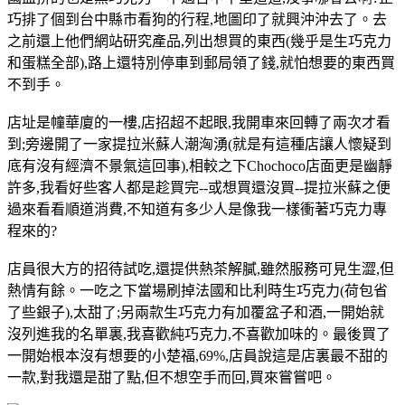
巧排了個到台中縣市看狗的行程,地圖印了就興沖沖去了。去
之前還上他們網站研究產品,列出想買的東西(幾乎是生巧克力
和蛋糕全部),路上還特別停車到郵局領了錢,就怕想要的東西買
不到手。
店址是幢華廈的一樓,店招超不起眼,我開車來回轉了兩次才看
到;旁邊開了一家提拉米蘇人潮洶湧(就是有這種店讓人懷疑到
底有沒有經濟不景氣這回事),相較之下Chochoco店面更是幽靜
許多,我看好些客人都是趁買完--或想買還沒買--提拉米蘇之便
過來看看順道消費,不知道有多少人是像我一樣衝著巧克力專
程來的?
店員很大方的招待試吃,還提供熱茶解膩,雖然服務可見生澀,但
熱情有餘。一吃之下當場刷掉法國和比利時生巧克力(荷包省
了些銀子),太甜了;另兩款生巧克力有加覆盆子和酒,一開始就
沒列進我的名單裏,我喜歡純巧克力,不喜歡加味的。最後買了
一開始根本沒有想要的小楚福,69%,店員說這是店裏最不甜的
一款,對我還是甜了點,但不想空手而回,買來嘗嘗吧。