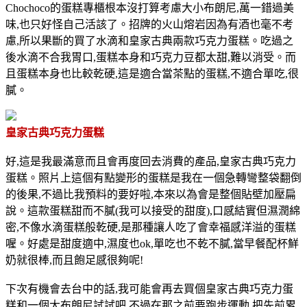
Chochoco的蛋糕專櫃根本沒打算考慮大小布朗尼,萬一錯過美
味,也只好怪自己活該了。招牌的火山熔岩因為有酒也毫不考
慮,所以果斷的買了水滴和皇家古典兩款巧克力蛋糕。吃過之
後水滴不合我胃口,蛋糕本身和巧克力豆都太甜,難以消受。而
且蛋糕本身也比較乾硬,這是適合當茶點的蛋糕,不適合單吃,很
膩。
皇家古典巧克力蛋糕
好,這是我最滿意而且會再度回去消費的產品,皇家古典巧克力
蛋糕。照片上這個有點變形的蛋糕是我在一個急轉彎整袋翻倒
的後果,不過比我預料的要好啦,本來以為會是整個貼壁加壓扁
說。這款蛋糕甜而不膩(我可以接受的甜度),口感結實但濕潤綿
密,不像水滴蛋糕般乾硬,是那種讓人吃了會幸福感洋溢的蛋糕
喔。好處是甜度適中,濕度也ok,單吃也不乾不膩,當早餐配杯鮮
奶就很棒,而且飽足感很夠呢!
下次有機會去台中的話,我可能會再去買個皇家古典巧克力蛋
糕和一個大布朗尼試試吧,不過在那之前要跑步運動,把先前累