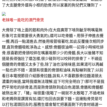
了大支腿骨外還有小根的肋骨,所以家裏的狗兒們又賺到了。
老妹唯一能吃的澳門骨煲
大骨除了啃上面的筋和肉外(在大庭廣眾下啃到齜牙咧嘴毫無
形象可言是需要很大勇氣的),還可以吃骨髓。用筷子伸進去攪
一攪,再舀一點湯進去,然後用吸管吸著吃,如此反覆幾次相同步
驟,直到骨髓吸乾淨為止。感想:骨髓很油啊~~記得小時候吃排
骨,很喜歡把骨頭咬碎在嘴裏吸那少少的骨髓,長大以後豬不知
道是長得強壯了還怎樣,很少碰到可以咬碎的排骨了。不過這
個腿骨的骨髓又太多了些,除了油也沒啥味道,如果湯可以再鹹
一點也許不錯。湯頭有很重的骨頭和油味,有點嚇到我了;以前
看日本電視節目介紹豚骨拉麵,說有人不喜歡豚骨拉麵湯頭太
濃重的味道,當時我還無法理解,這下可完全明白了!那可不是我
們平常吃的排骨湯,而是熬骨頭熬到成白色湯頭,骨骼和骨髓都
被熬出來了,「豬」味很重!我喝了一碗就不太敢喝了,不過老妹
和老媽倒是讚賞有加,還打包回去說要下麵。這邊點骨煲是可
以打包湯頭回去的,服務生還會幫忙把裏面剩下的食材過濾一