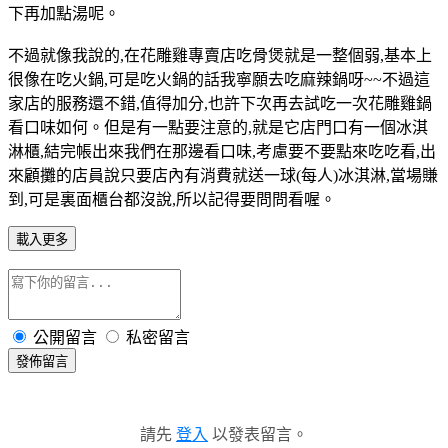
下再加點湯呢。
不過就像我說的,在花雕雞專賣店吃骨煲就是一整個弱,基本上
很像在吃火鍋,可是吃火鍋的話我寧願去吃麻辣鍋呀~~不過這
家店的服務還不錯,值得加分,也許下次再去試吃一次花雕雞鍋
看口味如何。但是有一點要注意的,就是它店門口有一個冰淇
淋櫃,結完帳出來我們在那邊看口味,考慮要不要點來吃吃看,出
來顧攤的店員說只要店內有消費就送一球(每人)冰淇淋,當場賺
到,可是裏面櫃台都沒說,所以記得要問問看喔。
載入更多
公開留言
私密留言
發佈留言
請先
登入
以發表留言。