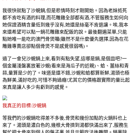
我很快就點了沙蜆鍋,但是悲情時刻才剛開始。因為老妹抵死
都不肯吃有酒的料理,而花雕雞全部都有酒,不管服務生如何向
她保證酒精含量低到幾乎沒有,她還是絲毫不肯退讓。唉,我本
來還希望可以點一鍋花雕雞來配飯的說。最後翻遍菜單,只能
點她唯一能吃的澳門骨煲囉(雖然不是什麼優先選擇,因為在花
雕雞專賣店卻點個骨煲不是感覺很弱嗎)。
過了一會兒沙蜆鍋上來,看到有點失望,這哪是鍋,是個皿吧?一
個金屬淺盤裏放著沙蜆(看來是海瓜子的近親)、蛤、薑絲和青
蒜,量算是少的了。味道是還不錯,沙蜆和蛤都算新鮮,湯頭也極
為鮮美,滿好吃的,可惜不夠過癮!尤其它的價格跟實際的量比起
來真是讓人多少有虧到的感覺。
我真正的目標:沙蜆鍋
等我們的沙蜆鍋吃得差不多後,骨煲和幾份加點的火鍋料也上
來了。湯頭是濃白色的,幾根大骨擠到湯都快滿出來了,服務生
幫忙把大骨夾到個人的盤子裏,並且示範吃法後離開。鍋裏除