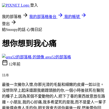
登入
我的部落格
我的部落格後台
我的帳號
登出
給Snoopy的話
心情日記
想你想到我心痛
area52的部落格
12年前
11/8
最後一次擁你入懷,你那光滑的毛髮和細嫩的皮膚一如以往。
沒想到
早上起床還跟我磨蹭頭臉的你,一個小時後就死在醫院
的檯子上,因
為某個不愛動物的人,把下了毒的東西故意放在路
邊。小朋友,我的
心好痛,我多希望死的是我,而不是愛人一輩子
最後還命喪人
手的你,明天我會去送你最後一程,然後帶你回