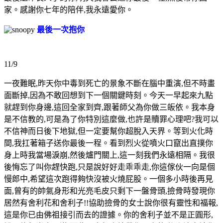
家。感謝你七年的
陪伴,我永遠愛你。
最後一次抱你
11/9
一夜難眠,昨天你中毒到死亡的景象不斷在腦中重演,但不時畫
面斷掉,因為不敢回想到下一個關鍵時刻。今天一早起來九點
就趕到你身邊,這回全家到齊,跟著師父為你做三皈依。我本身
是不信教的,可是為了你特別這麼做,也許是贖罪心理吧?我可以
不信神而日後下地獄,但一定要幫你超脫入天界。等到火化時
間,我扛著箱子送你最後一程。看到烈火從噴火口竄出直撲你
身上時我當場淚崩,然後爐門關上,這一刻我們永遠相隔。我很
後悔忘了叫你趕快跑,只是說好好走乖乖走,你這傢伙一向是個
慢郎中,希望這次跑得夠快沒被火
燒屁股。一個多小時後再見
面,曾有的帥氣身形和光亮毛皮只剩下一盤骨頭,撿骨時發現你
居然有舍利花和舍利子!!協助撿骨的女士說你很有靈性和福報,
這是你已由佛祖接引而去的證據。你的舍利子並不是正圓形,