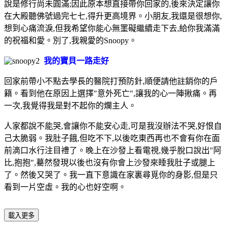
說是修行尚未圓滿;因此原本想直接帶你回家的,後來決定讓你
在大殿聽佛號過完七七,得升更高境界。小朋友,我還是很想你,
想到心痛流淚,但我希望你能心無罣礙繼續走下去,給你我滿滿
的祝福和愛。別了,我親愛的Snoopy。
我的寶貝一路走好
回家前帶小不點去學長的醫院打預防針,順便請他註銷你的戶
籍。看到他在原因上選擇"意外死亡",讓我的心一陣揪痛。再
一次,我覺得我是對不起你的爛主人。
人家都說不能哭,會讓你不能安心走,可是我沒辦法不哭,好恨自
己太脆弱。我肚子餓,但吃不下,
以後吃東西再也不會有你在面
前滴口水行注目禮了。晚上在沙發上看電視,幾乎脫口說出"阿
比,抱抱",驀然發現以後也沒有你會上沙發來睡我肚子或腿上
了。然後又哭了。我一直下意識在家裏尋覓你的身影,但是只
看到一片空虛。我的心也好空啊。
載入更多