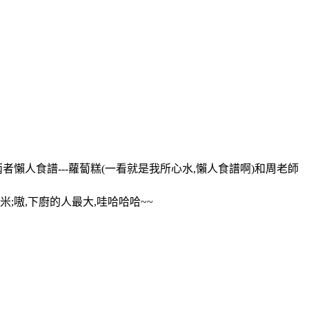
懶人食譜---蘿蔔糕(一看就是我所心水,懶人食譜啊)和周老師
;嗷,下廚的人最大,哇哈哈哈~~