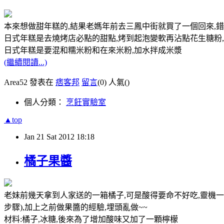
本來想做甜年糕的,結果老媽年前去三鳳中街就買了一個回來,錯
日式年糕是去燒烤店必點的甜點,烤到起泡變軟再沾點花生糖粉
日式年糕是要混和糯米粉和在來米粉,加水拌成米漿
(繼續閱讀...)
Area52 發表在
痞客邦
留言
(0)
人氣(
)
個人分類：
烹飪實驗室
▲top
Jan
21
Sat
2012
18:18
橘子果醬
老妹前幾天拿到人家送的一箱橘子,可是酸得要命不好吃,靈機一
步驟),加上之前做果醬的經驗,埋頭亂做~~
材料:橘子,冰糖,後來為了增加酸味又加了一顆檸檬