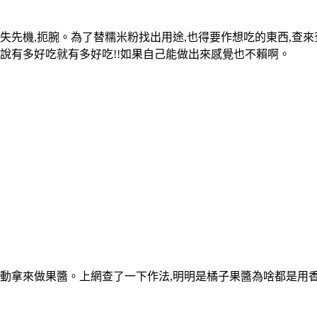
失先機,扼腕。為了替糯米粉找出用途,也得要作想吃的東西,查來
,說有多好吃就有多好吃!!如果自己能做出來感覺也不賴啊。
動拿來做果醬。上網查了一下作法,明明是橘子果醬為啥都是用香吉