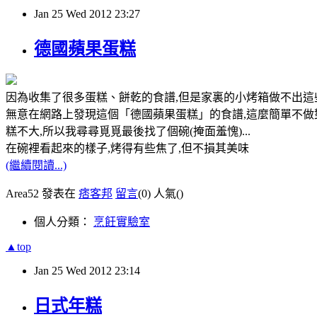
Jan
25
Wed
2012
23:27
德國蘋果蛋糕
因為收集了很多蛋糕、餅乾的食譜,但是家裏的小烤箱做不出這些
無意在網路上發現這個「德國蘋果蛋糕」的食譜,這麼簡單不做
糕不大,所以我尋尋覓覓最後找了個碗(掩面羞愧)...
在碗裡看起來的樣子,烤得有些焦了,但不損其美味
(繼續閱讀...)
Area52 發表在
痞客邦
留言
(0)
人氣(
)
個人分類：
烹飪實驗室
▲top
Jan
25
Wed
2012
23:14
日式年糕