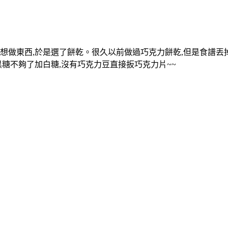
又想做東西,於是選了餅乾。很久以前做過巧克力餅乾,但是食譜丟
黑糖不夠了加白糖,沒有巧克力豆直接扳巧克力片~~