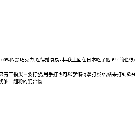
0%的黑巧克力,吃得她哀哀叫--我上回在日本吃了個99%的也很
有三顆蛋白要打發,用手打也可以就懶得拿打蛋器,結果打到欲哭無
奶油、麵粉的混合物