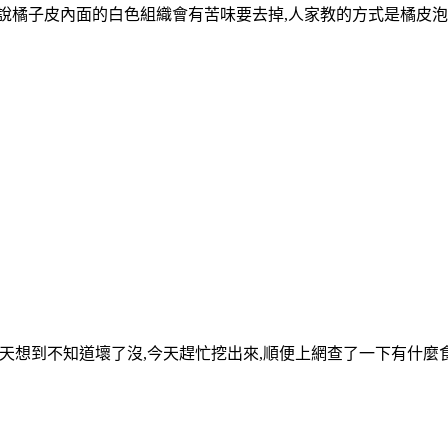
說橘子皮內面的白色組織會有苦味要去掉,人家教的方式是橘皮泡水
存在,前幾天想到不知道壞了沒,今天趕忙挖出來,順便上網查了一下