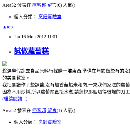
Area52 發表在
痞客邦
留言
(0)
人氣(
)
個人分類：
烹飪實驗室
▲top
Jan
16
Mon
2012
11:01
試做蘿蔔糕
趁選舉假跑去食品原料行採購一堆東西,準備在年節做些有的沒的
的美食教室。
我把食譜作了些調整,沒有加香菇蝦米和肉,一來我們家吃的蘿蔔糕
因為不用炒料,所以蘿蔔絲直接水煮,請忽視那個切得很爛的刀工
(繼續閱讀...)
Area52 發表在
痞客邦
留言
(1)
人氣(
)
個人分類：
烹飪實驗室