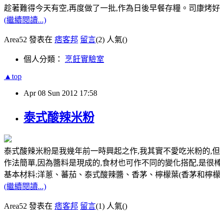
趁著難得今天有空,再度做了一批,作為日後早餐存糧。司康烤好
(繼續閱讀...)
Area52 發表在
痞客邦
留言
(2)
人氣(
)
個人分類：
烹飪實驗室
▲top
Apr
08
Sun
2012
17:58
泰式酸辣米粉
泰式酸辣米粉是我幾年前一時興起之作,我其實不愛吃米粉的,但
作法簡單,因為醬料是現成的,食材也可作不同的變化搭配,是很
基本材料:洋蔥、蕃茄、泰式酸辣醬、香茅、檸檬葉(香茅和檸檬
(繼續閱讀...)
Area52 發表在
痞客邦
留言
(1)
人氣(
)