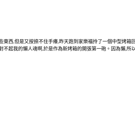
東西,但是又按捺不住手癢,昨天跑到家樂福拎了一個中型烤箱回來
對不起我的懶人魂啊,於是作為新烤箱的開張第一砲。因為懶,所以