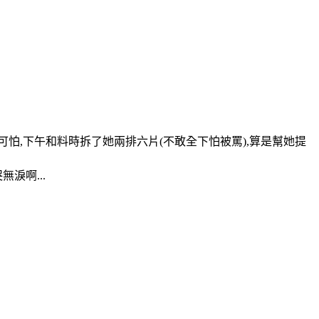
可怕,下午和料時拆了她兩排六片(不敢全下怕被罵),算是幫她提
淚啊...