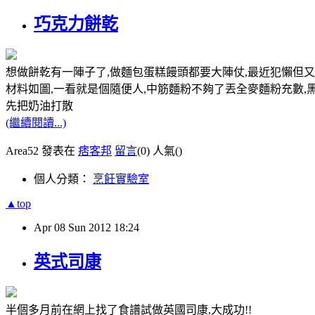
巧克力餅乾
想做餅乾有一陣子了,做麵包蛋糕饅頭都要大陣仗,最近犯懶但
材料如圖,一看就是個隨便人,中筋麵粉不夠了丟全麥麵粉充數,
先把奶油打散
(繼續閱讀...)
Area52 發表在
痞客邦
留言
(0)
人氣(
)
個人分類：
烹飪實驗室
▲top
Apr
08
Sun
2012
18:24
英式司康
半個多月前在網上找了食譜試做英國司康,大成功!!