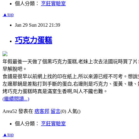
個人分類：
烹飪實驗室
▲top
Jan
29
Sun
2012
21:39
巧克力蛋糕
年假最後一天做了個黑巧克力蛋糕,老妹上次去法國玩時買了片10
早解脫吧。
食譜是很早以前網上找的印在紙上,所以來源已經不可考。想說只
左邊那鍋是差點打到手斷的蛋白,右邊則是巧克力、蛋黃、糖、
烤巧克力蛋糕時真是滿室生香啊,叫人不饞也難。
(繼續閱讀...)
Area52 發表在
痞客邦
留言
(0)
人氣(
)
個人分類：
烹飪實驗室
▲top