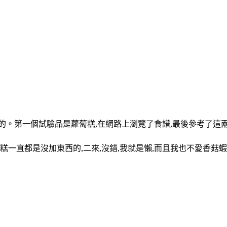
。第一個試驗品是蘿蔔糕,在網路上瀏覽了食譜,最後參考了這兩者
一直都是沒加東西的,二來,沒錯,我就是懶,而且我也不愛香菇蝦米