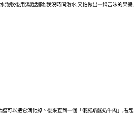
泡軟後用湯匙刮除;我沒時間泡水,又怕做出一鍋苦味的果醬,
有什麼食譜可以把它消化掉。後來查到一個「俄羅斯酸奶牛肉」,看起