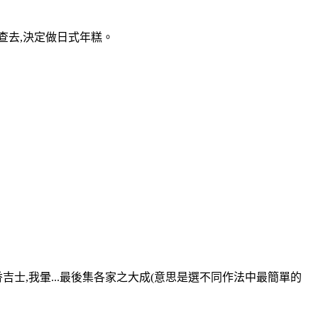
查去,決定做日式年糕。
士,我暈...最後集各家之大成(意思是選不同作法中最簡單的