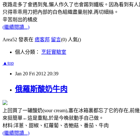
夜路走多了會遇到鬼,懶人作久了也會踢到鐵板。因為看到有人
只得乖乖用刀把內部的白色組織盡量削掉,再切細絲。
辛苦削出的橘皮
(繼續閱讀...)
Area52 發表在
痞客邦
留言
(0)
人氣(
)
個人分類：
烹飪實驗室
▲top
Jan
20
Fri
2012
20:39
俄羅斯酸奶牛肉
上回買了一罐酸奶(sour cream),塞在冰箱裏都忘了它的
來挺簡單←這是重點,於是今晚就動手自己做。
材料:洋蔥、甜椒、紅蘿蔔、杏鮑菇、番茄、牛肉
(繼續閱讀...)