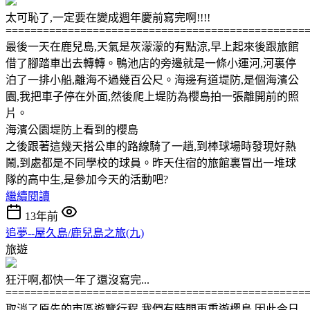
太可恥了,一定要在變成週年慶前寫完啊!!!!
================================================
最後一天在鹿兒島,天氣是灰濛濛的有點涼,早上起來後跟旅館
借了腳踏車出去轉轉。鴨池店的旁邊就是一條小運河,河裏停
泊了一排小船,離海不過幾百公尺。海邊有道堤防,是個海濱公
園,我把車子停在外面,然後爬上堤防為櫻島拍一張離開前的照
片。
海濱公園堤防上看到的櫻島
之後跟著這幾天搭公車的路線騎了一趟,到棒球場時發現好熱
鬧,到處都是不同學校的球員。昨天住宿的旅館裏冒出一堆球
隊的高中生,是參加今天的活動吧?
繼續閱讀
13年前
追夢--屋久島/鹿兒島之旅(九)
旅遊
狂汗啊,都快一年了還沒寫完...
================================================
取消了原先的市區遊覽行程,我們有時間再重遊櫻島,因此今日