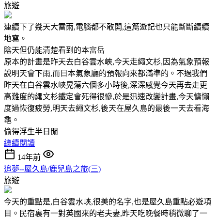
旅遊
連續下了幾天大雷雨,電腦都不敢開,這篇遊記也只能斷斷續續
地寫。
陰天但仍能清楚看到的本富岳
原本的計畫是昨天去白谷雲水峽,今天走繩文杉,因為氣象預報
說明天會下雨,而日本氣象廳的預報向來都滿準的。不過我們
昨天在白谷雲水峽晃蕩六個多小時後,深深感覺今天再去走更
高難度的繩文杉鐵定會死得很慘,於是迅速改變計畫,今天慵懶
度過恢復疲勞,明天去繩文杉,後天在屋久島的最後一天去看海
龜。
偷得浮生半日閒
繼續閱讀
14年前
追夢--屋久島/鹿兒島之旅(三)
旅遊
今天的重點是,白谷雲水峽,很美的名字,也是屋久島重點必遊項
目。民宿裏有一對英國來的老夫妻,昨天吃晚餐時稍微聊了一