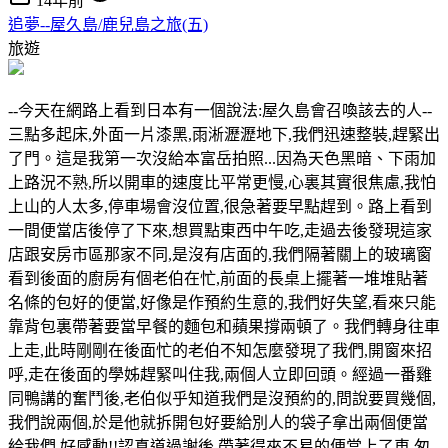
14年前
追夢--屋久島/鹿兒島之旅(五)
旅遊
--今天在網路上看到日本有一個說法:屋久島會召喚該去的人--
三點多起床,外面一片漆黑,雨淅瀝瀝地下,我們迅速整裝,趕緊出
了門。這是我第一次沒給本富岳拍照...因為天色黑暗、下雨加
上路況不熟,所以開車的速度比平常更慢,心裏其實很焦慮,我怕
上山的人太多,停車場會沒位置,很急著要早點趕到。路上看到
一間便當店後停了下來,想買點東西中午吃,走過去後發現這家
店跟安房市區那家不同,是沒有店面的,我們隔著關上的玻璃窗
看到後面的廚房有個老伯在忙,前面的長桌上擺著一堆堆貼著
名條的包好的便當,好像是作預約生意的,我們好失望,看來只能
靠背包裏帶著要當早餐的麵包和蘋果撐兩頓了。我們轉身往車
上走,此時剛剛在後面忙的老伯不知怎麼發現了我們,開窗來招
呼,走在後面的學姊趕緊叫住我,兩個人立即回頭。經過一番雞
同鴨講的奮鬥後,老伯似乎知道我們是沒預約的,問說要買幾個,
我們說兩個,於是他就拆開包好要給別人的袋子拿出兩個便當
給我們,好感動!!認真道過謝後,帶著得來不易的便當上了車,匆