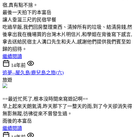
宿,真有點不捨。
最後一天拍下的本富岳
讓人垂涎三尺的民宿早餐
吃過早飯,我們回房整理東西、清掉所有的垃圾、結清房錢,然
後拿出我在機場買的台灣木片明信片,和學姐在背後寫下感言,
拿去送給民宿主人溝口先生和夫人,感謝他們提供我們賓至如
歸的招待。
繼續閱讀
14年前
追夢--屋久島/鹿兒島之旅(六)
旅遊
==最近忙死了,根本沒時間來寫遊記啊==
早上起來天朗氣清,昨天那下了一整天的雨,到了今天卻消失得
無影無蹤,彷彿從來不曾發生過。
雨後的本富岳
繼續閱讀