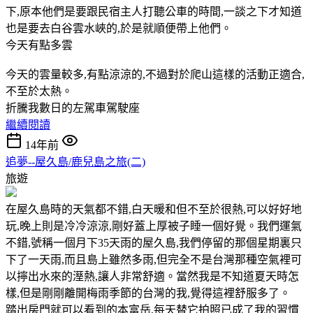
下,原本他們是要跟民宿主人打聽公車的時間,一談之下才知道
也是要去白谷雲水峽的,於是就順便帶上他們。
今天有點多雲
今天的雲量較多,有點涼涼的,不過對於爬山這樣的活動正適合,
不至於太熱。
折騰我數日的左駕車駕駛座
繼續閱讀
14年前
追夢--屋久島/鹿兒島之旅(二)
旅遊
在屋久島時的天氣都不錯,白天暖和但不至於很熱,可以好好地
玩,晚上則是冷冷涼涼,剛好蓋上厚被子睡一個好覺。我們運氣
不錯,號稱一個月下35天雨的屋久島,我們停留的那個星期裏只
下了一天雨,而且島上雖然多雨,但完全不是台灣那種空氣裡可
以擰出水來的溼熱,讓人非常舒適。當然我是不知道夏天時怎
樣,但是剛剛離開梅雨季節的台灣的我,覺得這裡舒服多了。
踏出房門就可以看到的本富岳,每天替它拍照已成了我的習慣