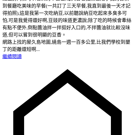
到餐廳吃美味的早餐(一共訂了三天早餐,我直到最後一天才記
得拍照),這是我第一次吃納豆,以前聽說納豆吃起來多臭多可
怕,可是我覺得還好啊,豆豉的味道更濃說;除了吃的時候會牽絲
有點不便外,倒點醬油拌一拌挺好入口的,不拌醬油就比較沒味
道,但可以嘗到很明顯的豆香。
網路上找的屋久島地圖,繞島一週一百多公里,比我們學校到墾
丁的距離還短啊...
繼續閱讀