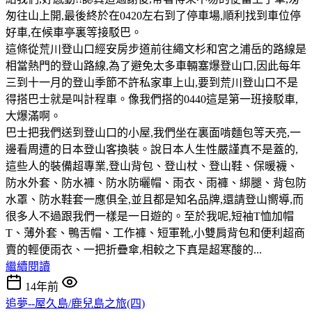
匆往山上開,最後終於在0420左右到了停車場,順利找到車位停
好車,在候車亭裏等接駁巴。
這條從荒川登山口經安房步道前往繩文杉和宮之浦岳的路線是
相當熱門的登山路線,為了避免太多車輛塞爆登山口,因此每年
三到十一月的登山季節不許私家車上山,要到荒川登山口不是
得搭巴士就是叫計程車。像我們搭的0440這是第一班接駁車,
大爆滿啊。
巴士把我們送到登山口的小屋,我們坐在裏面啃麵包等天亮,一
邊看周遭的日本登山客換裝。說日本人生性嚴謹真不是蓋的,
這些人的裝備超專業,登山背包、登山杖、登山鞋、保暖襪、
防水外套、防水褲、防水防曬帽、雨衣、雨褲、綁腿、背包防
水罩、防水鞋套一應俱全,並且都是知名品牌,還請登山嚮導,而
很多人不過跟我們一樣是一日遊的。至於我呢,短袖T恤加帽
T、薄外套、鴨舌帽、工作褲、短軍靴,小雙肩背包和便利超商
賣的輕便雨衣、一把折疊傘,相較之下真是超寒酸的...
繼續閱讀
14年前
追夢--屋久島/鹿兒島之旅(四)