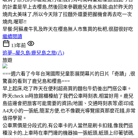
的計畫是早上去櫻島,然後回來參觀鹿兒島水族館;由於昨天的
燒肉太美味了,所以今天除了拉麵外還要把握機會再去吃一次
燒肉,喔耶!!
早餐:阿蘇產牛乳及昨天在櫻島無人市集買的枇杷,很甜很好吃
繼續閱讀
13年前
追夢--屋久島/鹿兒島之旅(八)
旅遊
===週六看了今年台灣國際兒童影展閉幕片的日片「奇蹟」,很
驚喜的看到了鹿兒島和櫻島===
早上起床,吃了昨天在便利超商買的麵包牛奶後出門搭公車。
昨天check in時旅館櫃檯給了我們公車時刻表,相當好用。鹿兒
島這邊會把旅客可能需要的資訊(地圖、交通時刻表等)影印成
A4大小的一張紙,簡潔方便,也不像觀光導覽摺頁那麼花錢,非常
值得學習。
公車票價是分段式的,有公車卡的人當然是刷卡扣錢,像我們這
種沒卡的,上車時在車門邊的機器抽一張紙頭,紙頭上印著號碼,