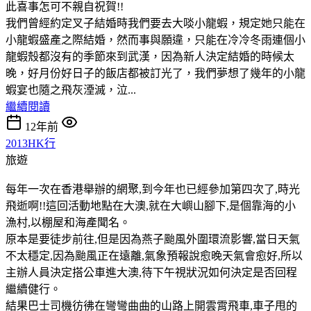
此喜事怎可不親自祝賀!!
我們曾經約定叉子結婚時我們要去大啖小龍蝦，規定她只能在
小龍蝦盛產之際結婚，然而事與願違，只能在冷冷冬雨連個小
龍蝦殼都沒有的季節來到武漢，因為新人決定結婚的時候太
晚，好月份好日子的飯店都被訂光了，我們夢想了幾年的小龍
蝦宴也隨之飛灰湮滅，泣...
繼續閱讀
12年前
2013HK行
旅遊
每年一次在香港舉辦的網聚,到今年也已經參加第四次了,時光
飛逝啊!!這回活動地點在大澳,就在大嶼山腳下,是個靠海的小
漁村,以棚屋和海產聞名。
原本是要徒步前往,但是因為燕子颱風外圍環流影響,當日天氣
不太穩定,因為颱風正在遠離,氣象預報說愈晚天氣會愈好,所以
主辦人員決定搭公車進大澳,待下午視狀況如何決定是否回程
繼續健行。
結果巴士司機彷彿在彎彎曲曲的山路上開雲霄飛車,車子甩的