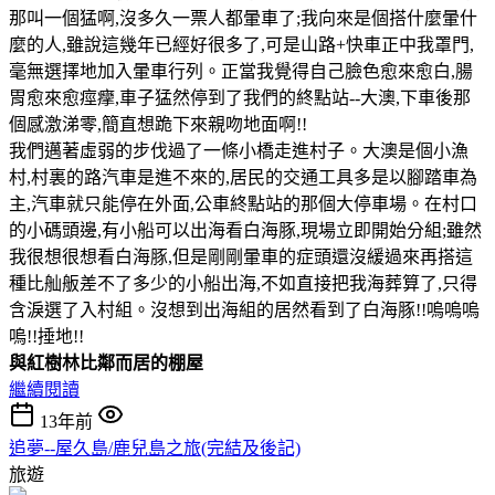
那叫一個猛啊,沒多久一票人都暈車了;我向來是個搭什麼暈什
麼的人,雖說這幾年已經好很多了,可是山路+快車正中我罩門,
毫無選擇地加入暈車行列。正當我覺得自己臉色愈來愈白,腸
胃愈來愈痙癴,車子猛然停到了我們的終點站--大澳,下車後那
個感激涕零,簡直想跪下來親吻地面啊!!
我們邁著虛弱的步伐過了一條小橋走進村子。大澳是個小漁
村,村裏的路汽車是進不來的,居民的交通工具多是以腳踏車為
主,汽車就只能停在外面,公車終點站的那個大停車場。在村口
的小碼頭邊,有小船可以出海看白海豚,現場立即開始分組;雖然
我很想很想看白海豚,但是剛剛暈車的症頭還沒緩過來再搭這
種比舢舨差不了多少的小船出海,不如直接把我海葬算了,只得
含淚選了入村組。沒想到出海組的居然看到了白海豚!!嗚嗚嗚
嗚!!捶地!!
與紅樹林比鄰而居的棚屋
繼續閱讀
13年前
追夢--屋久島/鹿兒島之旅(完結及後記)
旅遊