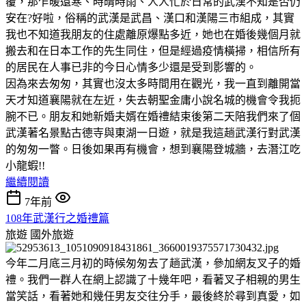
覆，那乍暖還寒、時晴時雨、人人忙於日常的武漢不知是否仍
安在?好啦，俗稱的武漢是武昌、漢口和漢陽三市組成，其實
我也不知道我朋友的住處離原爆點多近，她也在婚後幾個月就
搬去和在日本工作的先生同住，但是經過疫情橫掃，相信所有
的居民在人事已非的今日心情多少還是受到影響的。
因為來去匆匆，其實也沒太多時間用在觀光，我一直到離開當
天才知道襄陽就在左近，失去朝聖金庸小說名城的機會令我扼
腕不已。朋友和她新婚夫婿在婚禮結束後第二天陪我們來了個
武漢著名景點古德寺與東湖一日遊，就是我這趟武漢行對武漢
的匆匆一瞥。日後如果再有機會，想到襄陽登城牆，去潛江吃
小龍蝦!!
繼續閱讀
7年前
108年武漢行之婚禮篇
旅遊
國外旅遊
今年二月底三月初的時候匆匆去了趟武漢，參加網友叉子的婚
禮。我們一群人在網上認識了十幾年吧，看著叉子相親的男生
當笑話，看著她和幾任男友交往分手，最後終於尋到真愛，如