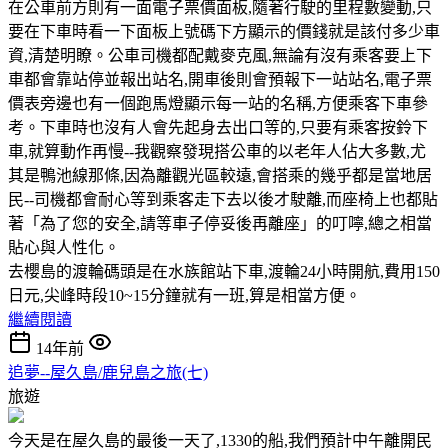
在公車前方則有一面電子票價面板,隨著行駛的里程數變動,只
要在下車時看一下面板上號碼下方顯示的價錢就是該付多少車
資,清楚明瞭。公車司機都配戴麥克風,無論有沒有乘客要上下
車都會靠站停並報出站名,開車後則會預報下一站站名,電子票
價表旁邊也有一個跑馬燈顯示每一站的名稱,方便乘客下車參
考。下車時也沒有人會先起身去出口等的,只要有乘客按鈴下
車,就算動作再慢--我觀察發現搭公車的以老年人佔大多數,尤
其是鴨池線那條,因為離觀光區較遠,會搭乘的幾乎都是當地居
民--司機都會耐心等到乘客走下去以後才駛離,而座椅上也都貼
著「為了您的安全,請等車子停妥後再離座」的叮嚀,總之相當
貼心與人性化。
去櫻島的渡輪碼頭是在水族館站下車,渡輪24小時開航,費用150
日元,尖峰時段10~15分鐘就有一班,算是相當方便。
繼續閱讀
14年前
追夢--屋久島/鹿兒島之旅(七)
旅遊
今天是在屋久島的最後一天了,1330的船,我們預計中午離開民