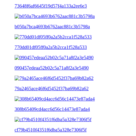
73648f6af6645f19d57f4a133a2ee6e3
b050a7bca4693b6762aac881c3b5798a
770dd01df05ff0a2a5b2cca1f528a533
090457edeaa52b02c5a71a8f2a3e5490
79a2465ace46f6d5452f37ba69b82a62
308b65409cd4acc6d56c14473e87ada4
cf79b4510f4351f6dba5a328e7306f5f