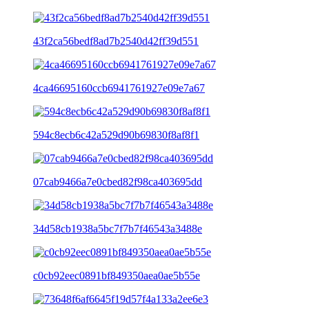
43f2ca56bedf8ad7b2540d42ff39d551
4ca46695160ccb6941761927e09e7a67
594c8ecb6c42a529d90b69830f8af8f1
07cab9466a7e0cbed82f98ca403695dd
34d58cb1938a5bc7f7b7f46543a3488e
c0cb92eec0891bf849350aea0ae5b55e