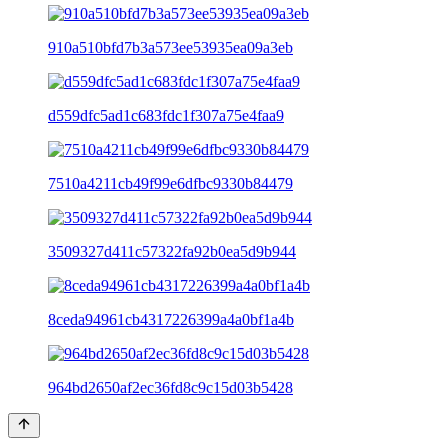
910a510bfd7b3a573ee53935ea09a3eb
d559dfc5ad1c683fdc1f307a75e4faa9
7510a4211cb49f99e6dfbc9330b84479
3509327d411c57322fa92b0ea5d9b944
8ceda94961cb4317226399a4a0bf1a4b
964bd2650af2ec36fd8c9c15d03b5428